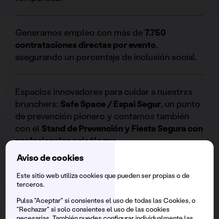
Generamos empleo con más de
7.750
contrataciones directas por evento
,
asegurando un porcentaje de inclusión social.
Espacios innovadores para cuidar a nuestrxs
brunchers:
Safe Space / Espai Segur
, un punto
de prevención pionero y contamos también
con el
Stand de Prevención y Fiesta Segura con
profesionales psicólogxs
.
Aviso de cookies
Somos un espacio family friendly. Son más de
Este sitio web utiliza cookies que pueden ser propias o de
terceros.
4.000 familias
las que han compartido
domingos con nosotrxs.
Pulsa "Aceptar" si consientes el uso de todas las Cookies, o
"Rechazar" si solo consientes el uso de las cookies
necesarias. También puedes configurar individualmente las