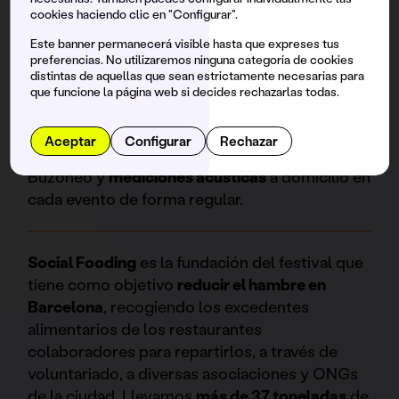
cookies haciendo clic en "Configurar".
Más de
30.000 euros
donados a causas locales.
Este banner permanecerá visible hasta que expreses tus
preferencias. No utilizaremos ninguna categoría de cookies
distintas de aquellas que sean estrictamente necesarias para
Más de
40 agentes
cívicos para garantizar una
que funcione la página web si decides rechazarlas todas.
buena convivencia con nuestrxs vecinxs.
Aceptar
Configurar
Rechazar
Buzoneo y
mediciones acústicas
a domicilio en
cada evento de forma regular.
Social Fooding
es la fundación del festival que
tiene como objetivo
reducir el hambre en
Barcelona
, recogiendo los excedentes
alimentarios de los restaurantes
colaboradores para repartirlos, a través de
voluntariado, a diversas asociaciones y ONGs
de la ciudad. Llevamos
más de 37 toneladas
de