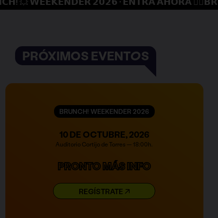
𝗘𝗘𝗞𝗘𝗡𝗗𝗘𝗥 𝟮𝟬𝟮𝟲 · 𝗘𝗡𝗧𝗥𝗔 𝗔𝗛𝗢𝗥𝗔 ✍🏼
𝗕𝗥𝗨𝗡𝗖𝗛! 
PRÓXIMOS EVENTOS
BRUNCH! WEEKENDER 2026
10 DE OCTUBRE, 2026
Auditorio Cortijo de Torres — 18:00h.
PRONTO MÁS INFO
REGÍSTRATE